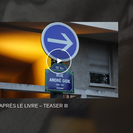
APRÈS LE LIVRE – TEASER III