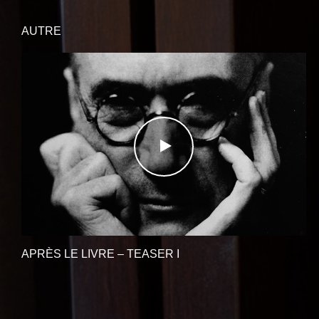
AUTRE
APRÈS LE LIVRE – TEASER I